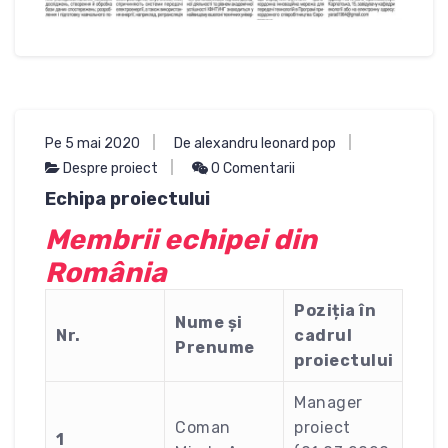
Pe 5 mai 2020
De alexandru leonard pop
Despre proiect
0 Comentarii
Echipa proiectului
Membrii echipei din
România
Poziția în
Nume și
Nr.
cadrul
Prenume
proiectului
Manager
Coman
proiect
1