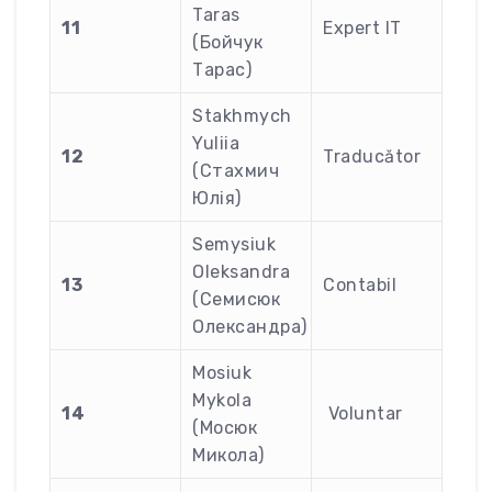
Taras
11
Expert IT
(Бойчук
Тарас)
Stakhmych
Yuliia
12
Traducător
(Стахмич
Юлія)
Semysiuk
Oleksandra
13
Contabil
(Семисюк
Олександра)
Mosiuk
Mykola
14
Voluntar
(Мосюк
Микола)