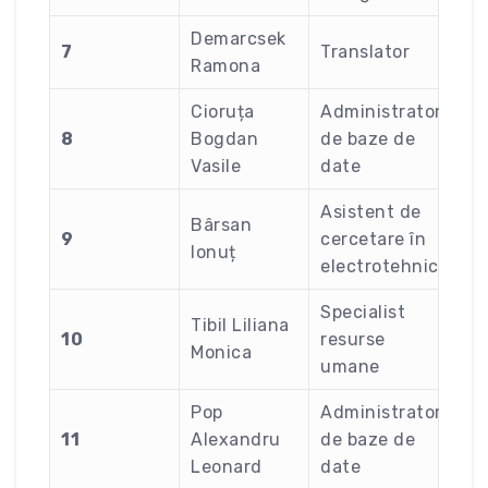
Demarcsek
7
Translator
Ramona
Cioruța
Administrator
8
Bogdan
de baze de
Vasile
date
Asistent de
Bârsan
9
cercetare în
Ionuț
electrotehnică
Specialist
Tibil Liliana
10
resurse
Monica
umane
Pop
Administrator
11
Alexandru
de baze de
Leonard
date