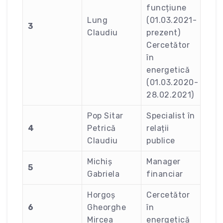
funcțiune
Lung
(01.03.2021-
3
Claudiu
prezent)
Cercetător
în
energetică
(01.03.2020-
28.02.2021)
Pop Sitar
Specialist în
4
Petrică
relații
Claudiu
publice
Michiș
Manager
5
Gabriela
financiar
Horgoș
Cercetător
6
Gheorghe
în
Mircea
energetică