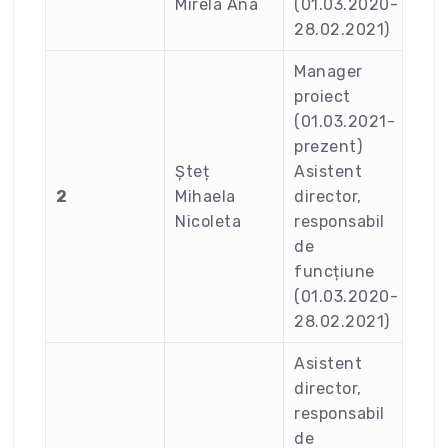
Mirela Ana
(01.03.2020-
28.02.2021)
Manager
proiect
(01.03.2021-
prezent)
Șteț
Asistent
2
Mihaela
director,
Nicoleta
responsabil
de
funcțiune
(01.03.2020-
28.02.2021)
Asistent
director,
responsabil
de