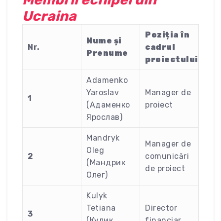
Ucraina
Poziția în
Nume și
Nr.
cadrul
Prenume
proiectului
Adamenko
Yaroslav
Manager de
1
(Адаменко
proiect
Ярослав)
Mandryk
Manager de
Oleg
2
comunicări
(Мандрик
de proiect
Олег)
Kulyk
Tetiana
Director
3
(Кулик
financiar