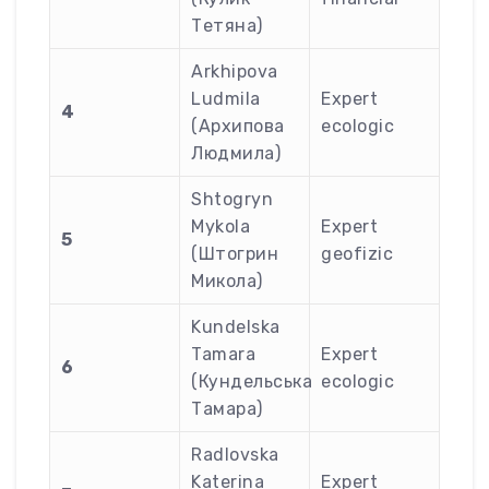
Тетяна)
Arkhipova
Ludmila
Expert
4
(Архипова
ecologic
Людмила)
Shtogryn
Mykola
Expert
5
(Штогрин
geofizic
Микола)
Kundelska
Tamara
Expert
6
(Кундельська
ecologic
Тамара)
Radlovska
Katerina
Expert