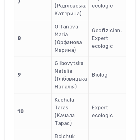
7
(Радловська
ecologic
Катерина)
Orfanova
Geofizician,
Maria
8
Expert
(Орфанова
ecologic
Марина)
Glibovytska
Natalia
9
Biolog
(Глібовицька
Наталія)
Kachala
Taras
Expert
10
(Качала
ecologic
Тарас)
Boichuk