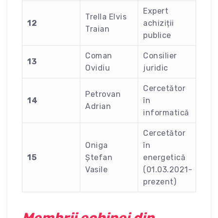
Expert
Trella Elvis
12
achiziții
Traian
publice
Coman
Consilier
13
Ovidiu
juridic
Cercetător
Petrovan
14
în
Adrian
informatică
Cercetător
Oniga
în
15
Ștefan
energetică
Vasile
(01.03.2021-
prezent)
Membrii echipei din