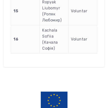
Ropyak
Liubomyr
15
Voluntar
(Ропяк
Любомир)
Kachala
Sofiia
16
Voluntar
(Качала
Софія)