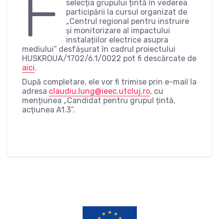
F
selecția grupului țintă în vederea
participării la cursul organizat de
„Centrul regional pentru instruire
și monitorizare al impactului
instalațiilor electrice asupra
mediului” desfășurat în cadrul proiectului
HUSKROUA/1702/6.1/0022 pot fi descărcate de
aici
.
După completare, ele vor fi trimise prin e-mail la
adresa
claudiu.lung@ieec.utcluj.ro
, cu
mențiunea „Candidat pentru grupul țintă,
acțiunea A1.3”.